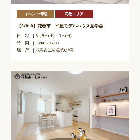
イベント情報
花巻エリア
【8/8~9】花巻市 平屋モデルハウス見学会
日 程
8月8日(土)・9日(日)
時 間
10:00～17:00
場 所
花巻市二枚橋第6地割