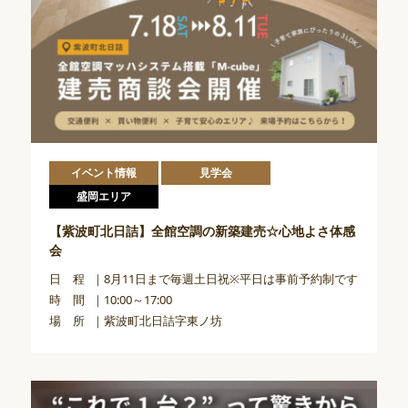
イベント情報
見学会
盛岡エリア
【紫波町北日詰】全館空調の新築建売☆心地よさ体感
会
日 程
8月11日まで毎週土日祝※平日は事前予約制です
時 間
10:00～17:00
場 所
紫波町北日詰字東ノ坊