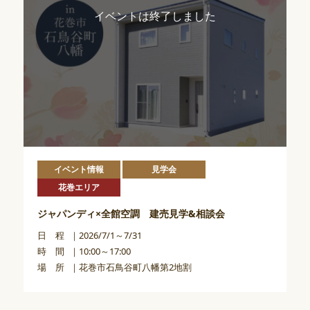
イベントは終了しました
イベント情報
見学会
花巻エリア
ジャパンディ×全館空調 建売見学&相談会
日 程
2026/7/1～7/31
時 間
10:00～17:00
場 所
花巻市石鳥谷町八幡第2地割