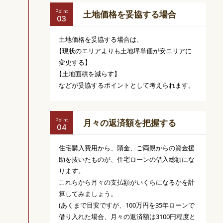
Point
土地価格を
妥協する場合
土地価格を妥協する場合は、
【現状のエリア
よりも土地坪単価が安エリアに
変更する】
【土地面積を
減らす】
などが妥協するポイントとして考えられます。
Point
月々の返済額を
把握する
住宅購入費用から、頭金、ご両親からの資金援
助を抜いたものが、住宅ローンの借入総額にな
ります。
これらから月々の支払額がいくらになるかを計
算してみましょう。
(あくまで目安ですが、100万円を35年ローンで
借り入れた場合、月々の返済額は3100円程度と