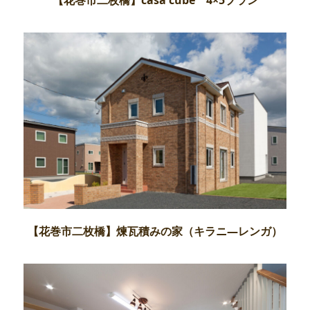
【花巻市二枚橋】煉瓦積みの家（キラニ―レンガ）