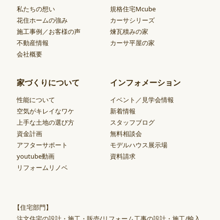
私たちの想い
規格住宅Mcube
花住ホームの強み
カーサシリーズ
施工事例／お客様の声
煉瓦積みの家
不動産情報
カーサ平屋の家
会社概要
家づくりについて
インフォメーション
性能について
イベント／見学会情報
空気がキレイなワケ
新着情報
上手な土地の選び方
スタッフブログ
資金計画
無料相談会
アフターサポート
モデルハウス展示場
youtube動画
資料請求
リフォームリノベ
【住宅部門】
注文住宅の設計・施工・販売/リフォーム工事の設計・施工/輸入