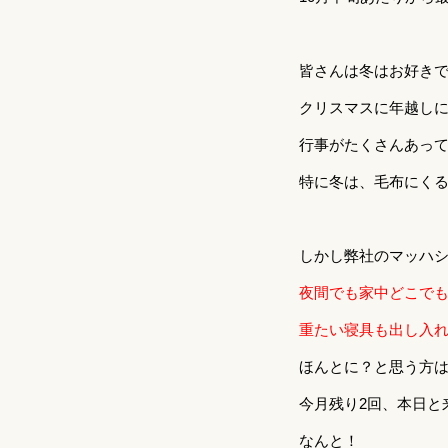
皆さんは冬はお好き
クリスマスに年越し
行事がたくさんあっ
特に冬は、毛布にく
しかし弊社のマッハ
夜間でも家中どこで
重たい寝具も出し入
ほんとに？と思う方
今月残り2回、本日と
なんと！