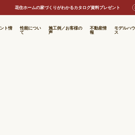
花住ホームの家づくりがわかるカタログ資料プレゼント
ント情
性能につい
施工例／お客様の
不動産情
モデルハ
て
声
報
ス