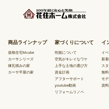
商品ラインナップ
家づくりについて
イ
規格住宅Mcube
性能について
イベ
カーサシリーズ
空気がキレイなワケ
新着
声
煉瓦積みの家
上手な土地の選び方
スタ
カーサ平屋の家
資金計画
無料
アフターサポート
モデ
youtube動画
資料
リフォームリノベ