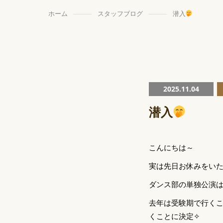
ホーム
スタッフブログ
潜入
2025.11.04
潜入
こんにちは～
実は先日お休みをい
ダンス部の単独公演
去年は受験期で行く
くことに決定✧