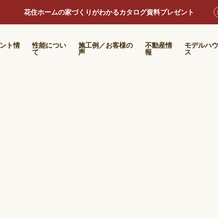
花住ホームの家づくりがわかるカタログ資料プレゼント
ント情
性能につい
施工例／お客様の
不動産情
モデルハ
て
声
報
ス