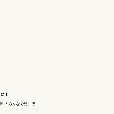
とに！
期生のみんなで見に行