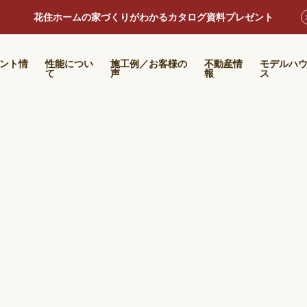
花住ホームの家づくりがわかるカタログ資料プレゼント
ント情
性能につい
施工例／お客様の
不動産情
モデルハ
て
声
報
ス