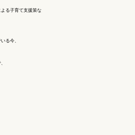
による子育て支援策な
でいる今、
で、