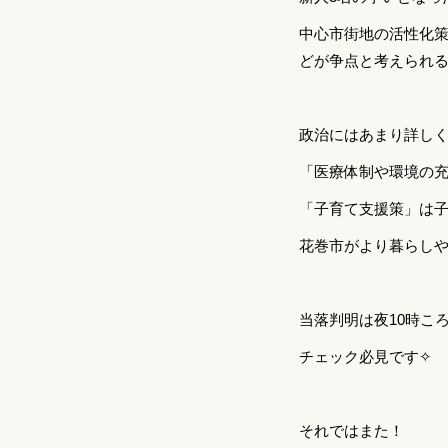
中心市街地の活性化
どが争点と考えられ
政治にはあまり詳し
「医療体制や環境の
「子育て支援策」は
花巻市がより暮らし
当落判明は夜10時こ
チェック必見です✧
それではまた！