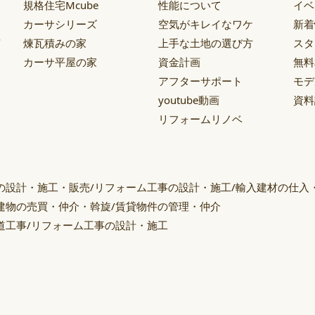
規格住宅Mcube
性能について
イベ
カーサシリーズ
空気がキレイなワケ
新着
声
煉瓦積みの家
上手な土地の選び方
スタ
カーサ平屋の家
資金計画
無料
アフターサポート
モデ
youtube動画
資料
リフォームリノベ
の設計・施工・販売/リフォーム工事の設計・施工/輸入建材の仕入
建物の売買・仲介・斡旋/賃貸物件の管理・仲介
道工事/リフォーム工事の設計・施工
ー