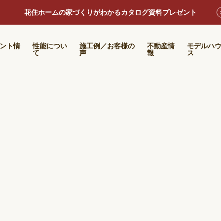
花住ホームの家づくりがわかるカタログ資料プレゼント
ント情
性能につい
施工例／お客様の
不動産情
モデルハ
て
声
報
ス