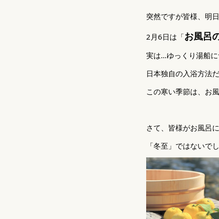
突然ですが皆様、明
お風呂
2月6日は「
実は…ゆっくり湯船に
日本独自の入浴方法
この寒い季節は、お
さて、皆様がお風呂
「冬至」ではないで