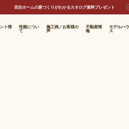
花住ホームの家づくりがわかるカタログ資料プレゼント
ント情
性能につい
施工例／お客様の
不動産情
モデルハ
て
声
報
ス