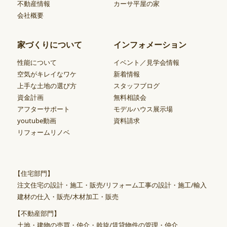
不動産情報
カーサ平屋の家
会社概要
家づくりについて
インフォメーション
性能について
イベント／見学会情報
空気がキレイなワケ
新着情報
上手な土地の選び方
スタッフブログ
資金計画
無料相談会
アフターサポート
モデルハウス展示場
youtube動画
資料請求
リフォームリノベ
【住宅部門】
注文住宅の設計・施工・販売/リフォーム工事の設計・施工/輸入
建材の仕入・販売/木材加工・販売
【不動産部門】
土地・建物の売買・仲介・斡旋/賃貸物件の管理・仲介