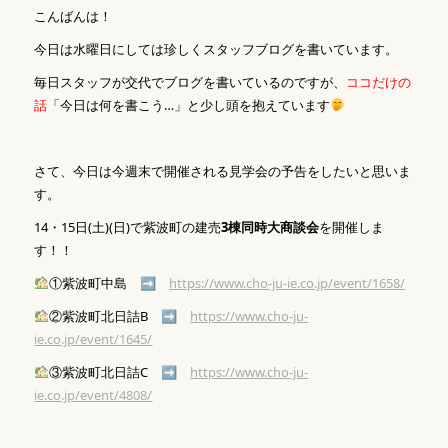
こんばんは！
今日は水曜日にしては珍しくスタッフブログを書いています。
毎日スタッフが交代でブログを書いているのですが、
ココだけの
話
「今日は何を書こう…」と少し頭を抱えています
さて、今日は今週末で開催される見学会の予告をしたいと思いま
す。
14・15日(土)(日)で紫波町の建売
3棟同時大商談会
を開催しま
す！！
①紫波町中島 ➡
https://www.cho-ju-ie.co.jp/event/1658/
②紫波町北日詰B ➡
https://www.cho-ju-
ie.co.jp/event/1645/
③紫波町北日詰C ➡
https://www.cho-ju-
ie.co.jp/event/4808/