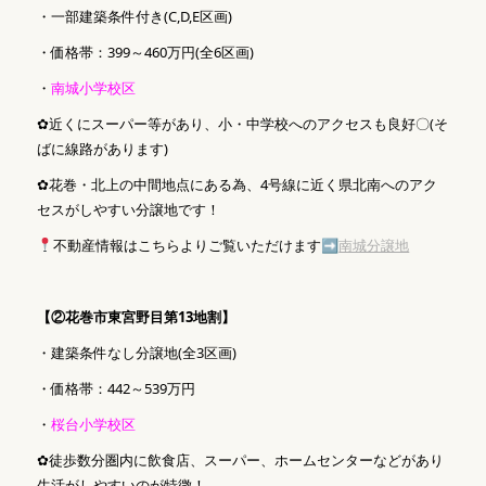
・一部建築条件付き(C,D,E区画)
・価格帯：399～460万円(全6区画)
・
南城小学校区
✿近くにスーパー等があり、小・中学校へのアクセスも良好〇(そ
ばに線路があります)
✿花巻・北上の中間地点にある為、4号線に近く県北南へのアク
セスがしやすい分譲地です！
不動産情報はこちらよりご覧いただけます➡
南城分譲地
【②花巻市東宮野目第13地割】
・建築条件なし分譲地(全3区画)
・価格帯：442～539万円
・
桜台小学校区
✿徒歩数分圏内に飲食店、スーパー、ホームセンターなどがあり
生活がしやすいのが特徴！