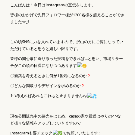
こんばんは！今日はInstagramの宣伝をします。
皆様のおかげで先日フォロワー様が1200名様を超えることができ
ました☆彡
この頃SNSに力を入れていますので、沢山の方にご覧になってい
ただけていると思うと嬉しい限りです。
皆様の関心事に寄り添った投稿をできれば…と思い、市場リサー
チがこの頃の日課になりつつあります
〇新築を考えるときに何が1番気になるのか
？
〇どんな間取りやデザインを求めるのか
？
1つ考えればあれもこれもと止まりませんね
現在公開販売中の建売をはじめ、casaの家や最近はやりの○○な
ど様々な情報をアップしていきますので
Instagramも要チェック
でお願いいたします！