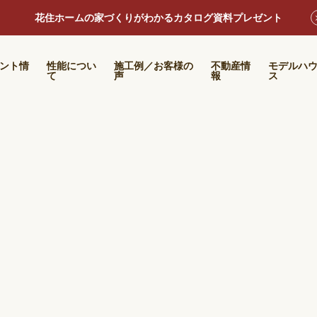
花住ホームの家づくりがわかるカタログ資料プレゼント
ント情
性能につい
施工例／お客様の
不動産情
モデルハ
て
声
報
ス