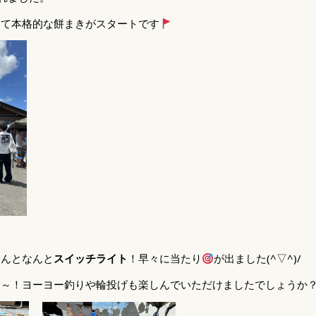
して本格的な餅まきがスタートです
なんとなんと
スイッチライト
！早々に当たり
が出ました(^▽^)/
す～！ヨーヨー釣りや輪投げも楽しんでいただけましたでしょうか