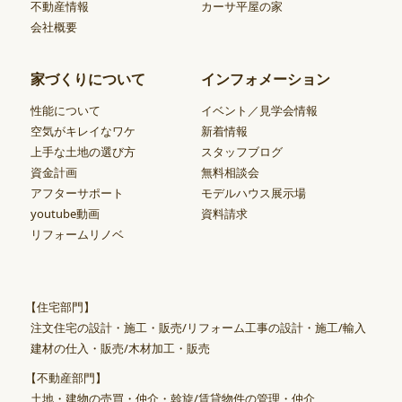
不動産情報
カーサ平屋の家
会社概要
家づくりについて
インフォメーション
性能について
イベント／見学会情報
空気がキレイなワケ
新着情報
上手な土地の選び方
スタッフブログ
資金計画
無料相談会
アフターサポート
モデルハウス展示場
youtube動画
資料請求
リフォームリノベ
【住宅部門】
注文住宅の設計・施工・販売/リフォーム工事の設計・施工/輸入
建材の仕入・販売/木材加工・販売
【不動産部門】
土地・建物の売買・仲介・斡旋/賃貸物件の管理・仲介