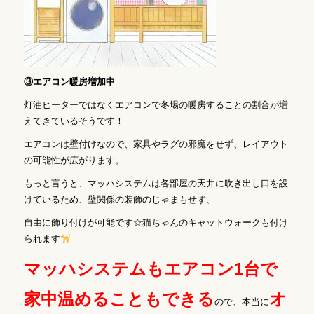
③エアコン暖房増加中
灯油ヒーターではなくエアコンで冬場の暖房することの割合が増
えてきているそうです！
エアコンは壁付けなので、家具やラグの邪魔をせず、レイアウト
の可能性が広がります。
もっと言うと、マッハシステムは各部屋の天井に吹き出し口を設
けているため、壁関係の装飾のじゃまもせず、
自由に飾り付けが可能です☆猫ちゃんのキャットウォークも付け
られます
マッハシステムもエアコン1台で
家中温めることもできる
オ
ので、本当に