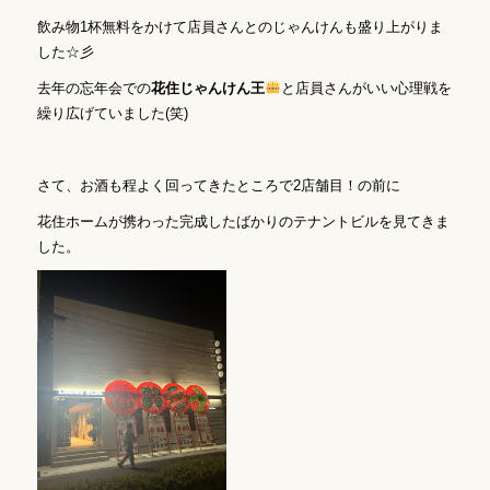
飲み物1杯無料をかけて店員さんとのじゃんけんも盛り上がりま
した☆彡
去年の忘年会での
花住じゃんけん王
と店員さんがいい心理戦を
繰り広げていました(笑)
さて、お酒も程よく回ってきたところで2店舗目！の前に
花住ホームが携わった完成したばかりのテナントビルを見てきま
した。