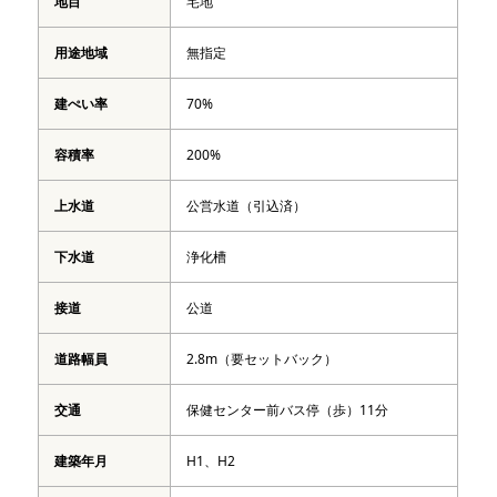
地目
宅地
用途地域
無指定
建ぺい率
70%
容積率
200%
上水道
公営水道（引込済）
下水道
浄化槽
接道
公道
道路幅員
2.8m（要セットバック）
交通
保健センター前バス停（歩）11分
建築年月
H1、H2