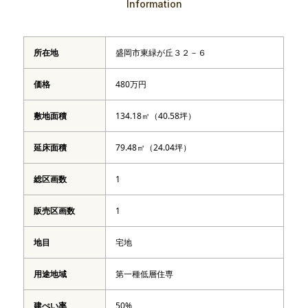
Information
所在地
盛岡市東緑が丘３２－６
価格
480万円
敷地面積
134.18㎡（40.58坪）
延床面積
79.48㎡（24.04坪）
総区画数
1
販売区画数
1
地目
宅地
用途地域
第一種低層住専
建ぺい率
50%