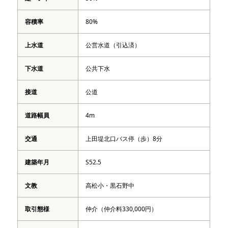
容積率
80%
上水道
公営水道（引込済）
下水道
公共下水
接道
公道
道路幅員
4m
交通
上田堤北口バス停（歩）8分
建築年月
S52.5
文教
高松小・黒石野中
取引態様
仲介（仲介料330,000円）