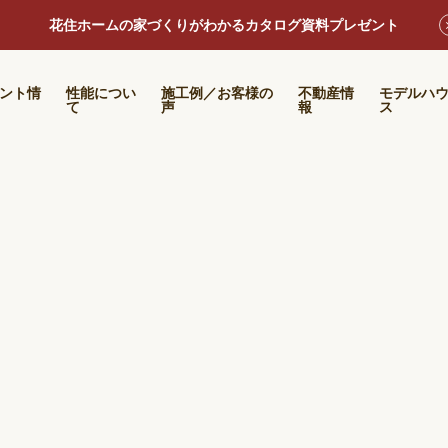
花住ホームの家づくりがわかるカタログ資料プレゼント
ント情
性能につい
施工例／お客様の
不動産情
モデルハ
て
声
報
ス