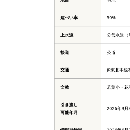
地目
宅地
建ぺい率
50%
上水道
公営水道（
接道
公道
交通
JR東北本線
文教
若葉小・花
引き渡し
2026年9月3
可能年月
情報登録日
2026年6月3