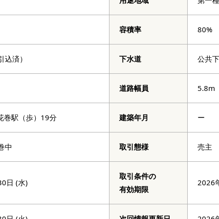
用途地域
第一
容積率
80%
引込済）
下水道
公共
道路幅員
5.8m
花巻駅（歩）19分
建築年月
ー
巻中
取引態様
売主
取引条件の
0日 (水)
2026
有効期限
0日 (火)
次回情報更新日
2026