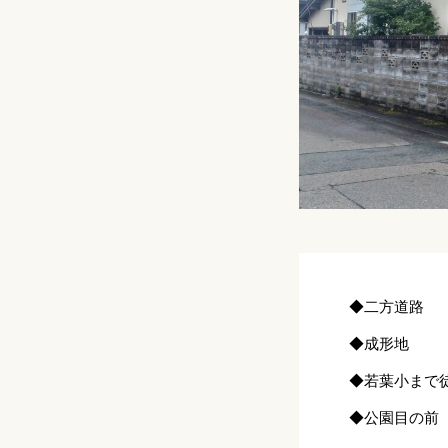
◆二方道路
◆成形地
◆若葉小まで
◆公園目の前