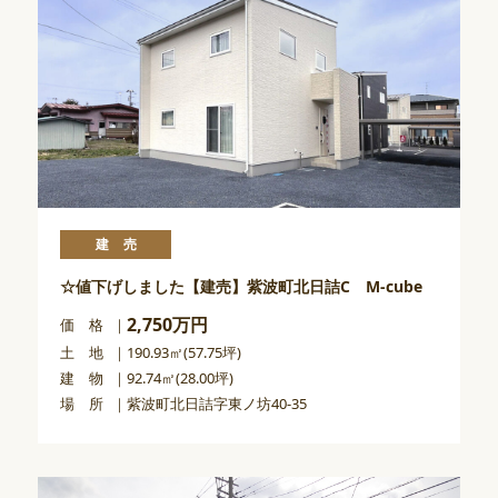
建売
☆値下げしました【建売】紫波町北日詰C M-cube
2,750万円
価 格
土 地
190.93㎡(57.75坪)
建 物
92.74㎡(28.00坪)
場 所
紫波町北日詰字東ノ坊40-35