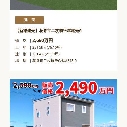
建売
【新築建売】花巻市二枚橋平屋建売A
2,690万円
価 格
土 地
251.59㎡(76.10坪)
建 物
72.04㎡(21.79坪)
場 所
花巻市二枚橋第6地割318-5