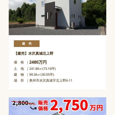
建売
【建売】水沢真城北上野
2480万円
価 格
土 地
241.86㎡(73.16坪)
建 物
99.36㎡(30.05坪)
場 所
奥州市水沢真城字北上野6-11