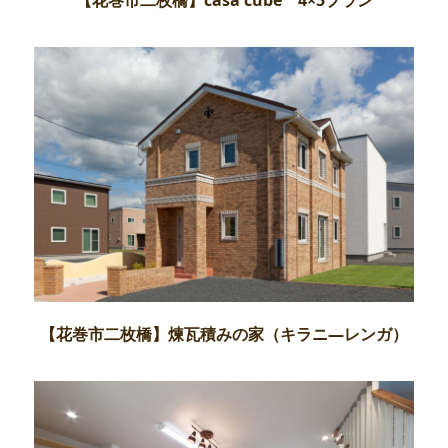
【花巻市二枚橋】煉瓦積みの家（キラニ―レンガ）