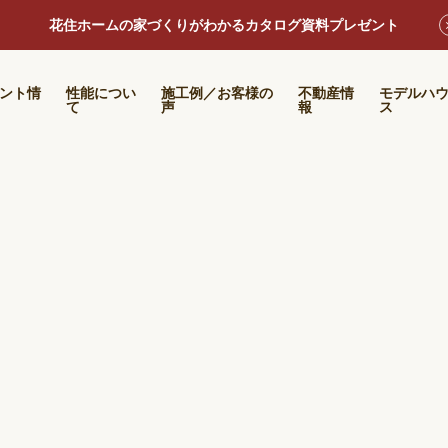
花住ホームの家づくりがわかるカタログ資料プレゼント
ント情
性能につい
施工例／お客様の
不動産情
モデルハ
て
声
報
ス