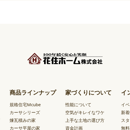
商品ラインナップ
家づくりについて
イ
規格住宅Mcube
性能について
イベ
カーサシリーズ
空気がキレイなワケ
新着
声
煉瓦積みの家
上手な土地の選び方
スタ
カーサ平屋の家
資金計画
無料