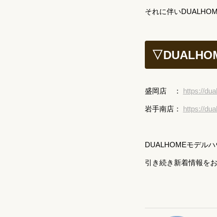
それに伴いDUALH
▽DUALH
盛岡店 ：
https://du
岩手南店：
https://du
DUALHOMEモデ
引き続き新着情報を