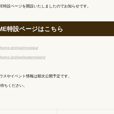
OME特設ページを開設いたしましたのでお知らせです。
OME特設ページはこちら
alhome.jp/shop/morioka/
alhome.jp/shop/iwateminami/
ルハウスやイベント情報は順次公開予定です。
お待ちください。