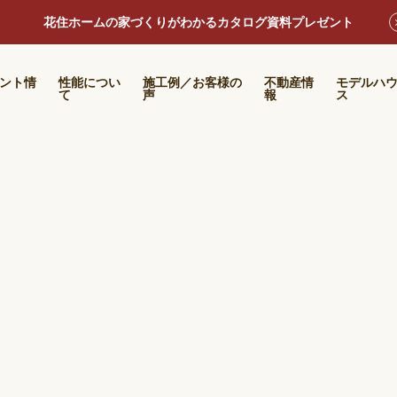
花住ホームの家づくりがわかるカタログ資料プレゼント
ント情
性能につい
施工例／お客様の
不動産情
モデルハ
て
声
報
ス