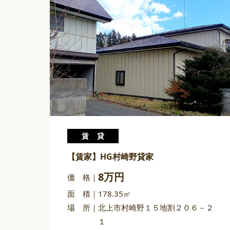
賃貸
【賃家】HG村崎野貸家
8万円
価 格
面 積
178.35㎡
場 所
北上市村崎野１５地割２０６－２
１