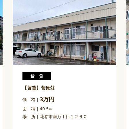
賃貸
【賃貸】菅原荘
3万円
価 格
面 積
40.5㎡
場 所
花巻市南万丁目１２６０