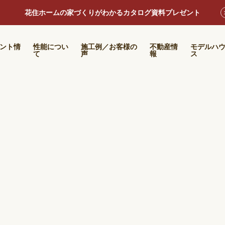
花住ホームの家づくりがわかるカタログ資料プレゼント
ント情
性能につい
施工例／お客様の
不動産情
モデルハ
て
声
報
ス