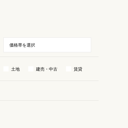
土地
建売・中古
賃貸