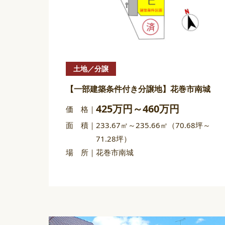
土地／分譲
【一部建築条件付き分譲地】花巻市南城
425万円～460万円
価 格
面 積
233.67㎡～235.66㎡（70.68坪～
71.28坪）
場 所
花巻市南城