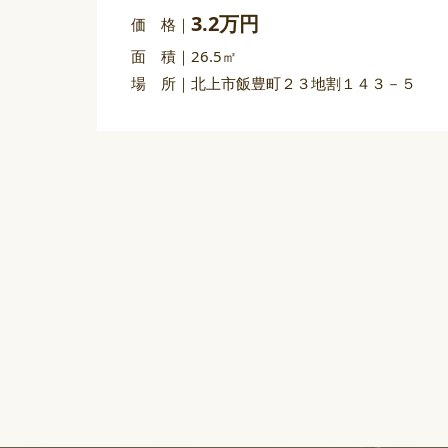
3.2万円
価 格
面 積
26.5㎡
場 所
北上市飯豊町２３地割１４３－５