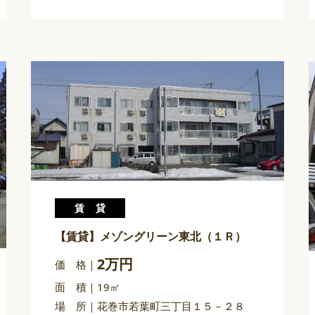
賃貸
【賃貸】メゾングリーン東北（１Ｒ）
2万円
価 格
面 積
19㎡
場 所
花巻市若葉町三丁目１５－２８