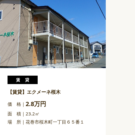
賃貸
【賃貸】エクメーネ桜木
2.8万円
価 格
面 積
23.2㎡
場 所
花巻市桜木町一丁目６５番１