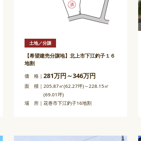
土地／分譲
【希望建売分譲地】北上市下江釣子１６
地割
281万円～346万円
価 格
面 積
205.87㎡(62.27坪)～228.15㎡
(69.01坪)
場 所
花巻市下江釣子16地割